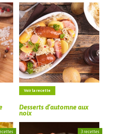
Voir la recette
e
Desserts d’automne aux
noix
recettes
3 recettes