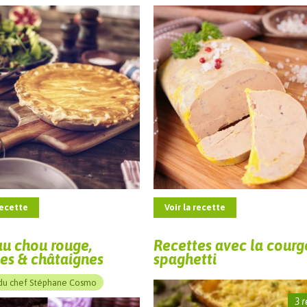
recette
Voir la recette
au chou rouge,
Recettes avec la courg
s & châtaignes
spaghetti
du chef Stéphane Cosmo
3 