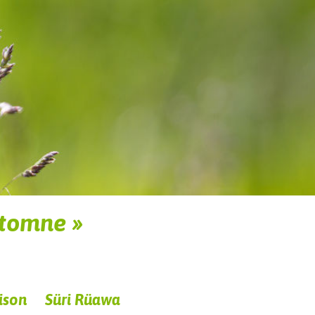
utomne »
ison
Süri Rüawa