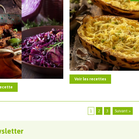
Voir les recettes
recette
1
2
3
Suivant >
sletter